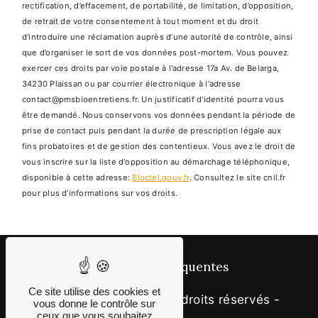
rectification, d’effacement, de portabilité, de limitation, d’opposition,
de retrait de votre consentement à tout moment et du droit
d’introduire une réclamation auprès d’une autorité de contrôle, ainsi
que d’organiser le sort de vos données post-mortem. Vous pouvez
exercer ces droits par voie postale à l'adresse 17a Av. de Belarga,
34230 Plaissan ou par courrier électronique à l'adresse
contact@pmsbioentretiens.fr. Un justificatif d'identité pourra vous
être demandé. Nous conservons vos données pendant la période de
prise de contact puis pendant la durée de prescription légale aux
fins probatoires et de gestion des contentieux. Vous avez le droit de
vous inscrire sur la liste d'opposition au démarchage téléphonique,
disponible à cette adresse:
Bloctel.gouv.fr
. Consultez le site cnil.fr
pour plus d’informations sur vos droits.
Recherches fréquentes
Ce site utilise des cookies et
©
Vistalid
- 2026 - Tous droits réservés -
vous donne le contrôle sur
ceux que vous souhaitez