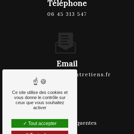
Téléphone
06 45 313 547
Email
contact@pmsbioentretiens.fr
Ce site utilise des cookies et
vous donne le contrôle sur
ceux que vous souhaitez
activer
Recherches fréquentes
Tout accepter