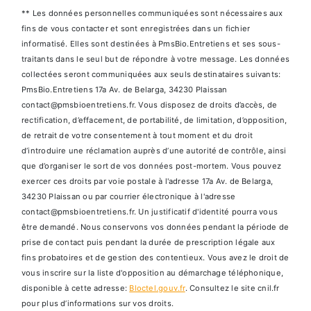
** Les données personnelles communiquées sont nécessaires aux
fins de vous contacter et sont enregistrées dans un fichier
informatisé. Elles sont destinées à PmsBio.Entretiens et ses sous-
traitants dans le seul but de répondre à votre message. Les données
collectées seront communiquées aux seuls destinataires suivants:
PmsBio.Entretiens 17a Av. de Belarga, 34230 Plaissan
contact@pmsbioentretiens.fr. Vous disposez de droits d’accès, de
rectification, d’effacement, de portabilité, de limitation, d’opposition,
de retrait de votre consentement à tout moment et du droit
d’introduire une réclamation auprès d’une autorité de contrôle, ainsi
que d’organiser le sort de vos données post-mortem. Vous pouvez
exercer ces droits par voie postale à l'adresse 17a Av. de Belarga,
34230 Plaissan ou par courrier électronique à l'adresse
contact@pmsbioentretiens.fr. Un justificatif d'identité pourra vous
être demandé. Nous conservons vos données pendant la période de
prise de contact puis pendant la durée de prescription légale aux
fins probatoires et de gestion des contentieux. Vous avez le droit de
vous inscrire sur la liste d'opposition au démarchage téléphonique,
disponible à cette adresse:
Bloctel.gouv.fr
. Consultez le site cnil.fr
pour plus d’informations sur vos droits.